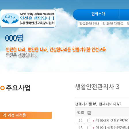
협회소개
정규과정 안내
각 과정 자격증
전체게시물
, 현재페이지
16
1
/1
정규과정 안내
번호
각 과정 자격증
16
제19-2기 생활안전관
맞춤교육, 찾아가는 강의
15
제19-1 생활안전관리