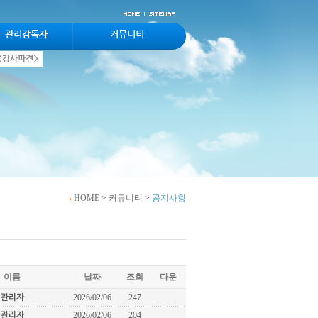
관리감독자
커뮤니티
<강사파견>
HOME
>
커뮤니티
>
공지사항
이름
날짜
조회
다운
2026/02/06
247
관리자
2026/02/06
204
관리자