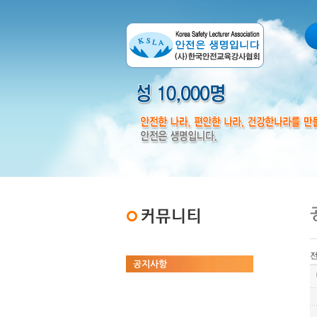
공지사항
강의신청
출강<강사파견>