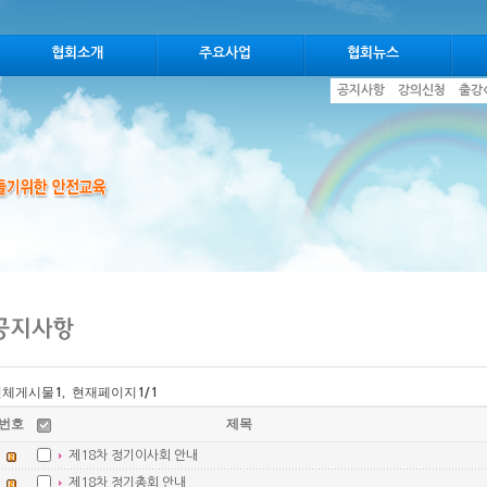
협회소개
주요사업
협회뉴스
공지사항
강의신청
출강
전체게시물
, 현재페이지
1
1
/1
번호
제목
제18차 정기이사회 안내
제18차 정기총회 안내