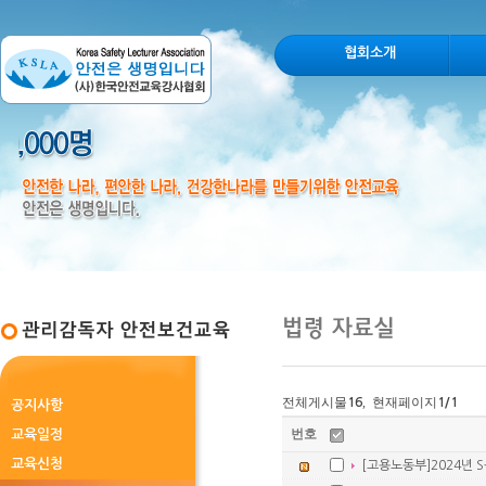
협회소개
전체게시물
, 현재페이지
16
1
/1
공지사항
번호
교육일정
교육신청
[고용노동부]2024년