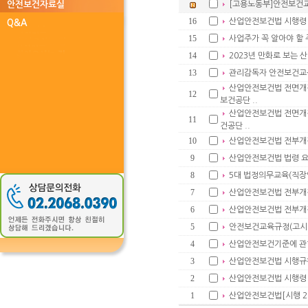
안전보건자료실
[고용노동부]안전보건
16
산업안전보건법 시행령
Q&A
15
사업주가 꼭 알아야 할
14
2023년 만화로 보는
13
관리감독자 안전보건교육
산업안전보건법 전면개정 
12
보건공단 ..
산업안전보건법 전면개정 
11
건공단 ..
10
산업안전보건법 전부개
9
산업안전보건법 법령 요지
8
5대 법정의무교육(직장
7
산업안전보건법 전부개정
6
산업안전보건법 전부개정
5
안전보건교육규정(고시 제2
4
산업안전보건기준에 관한 
3
산업안전보건법 시행규칙[
2
산업안전보건법 시행령[시행
1
산업안전보건법[시행 202